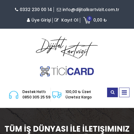
0332 230 00 14
info@dijitalkartvizit.com.tr
0
Üye Girişi
Kayıt Ol
0,00 ₺
Destek Hattı
100,00 ₺ Üzeri
0850 305 25 59
Ücretsiz Kargo
TÜM İŞ DÜNYASI İLE İLETIŞIMINIZ